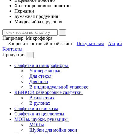
Вафельное полотно
Холстопрошивное полотно
Перчатки
Бумажная продукция
Микрофибра в рулонах
Например:
Микрофибра
Запросить оптовый прайс-лист
Покупателям
Акции
Контакты
Продукция
Салфетки из микрофибры
Универсальные
Для стекол
Для пола
В индивидуальной упаковке
КВИКСИ безворсовые салфетки
В салфетках
В рулонах
Салфетки из вискозы
Салфетки из целлюлозы
МОПы, шубки, рукавицы
МОПы
Шубки для мойки окон